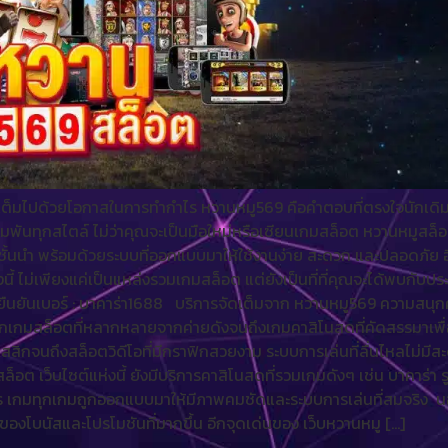
เต็มไปด้วยโอกาสในการทำกำไร หวานหมู569 คือคำตอบที่ตรงใจนักเดิมพัน เ
มพันทุกสไตล์ ไม่ว่าคุณจะเป็นมือใหม่หรือเซียนเกมสล็อต หวานหมูสล็อ
นนำ พร้อมด้วยระบบที่ออกแบบมาให้ใช้งานง่าย สะดวก และปลอดภัย อีกทั
แห่งนี้ ไม่เพียงแค่เป็นแหล่งรวมเกมสล็อต แต่ยังเป็นที่ที่คุณจะได้พบ
0 ยืนยันเบอร์ : บาคาร่า1688 บริการจัดเต็มจาก หวานหมู569 ความสนุก
ือกเกมสล็อตที่หลากหลายจากค่ายดังจนถึงเกมคาสิโนสดที่คัดสรรมาเพื่
าสสิกจนถึงสล็อตวิดีโอที่มีกราฟิกสวยงาม ระบบการเล่นที่ลื่นไหลไม่มีสะด
็อต เว็บไซต์แห่งนี้ ยังมีบริการคาสิโนสดที่รวมเกมดังๆ เช่น บาคาร่า 
การ เกมทุกเกมถูกออกแบบมาให้มีภาพคมชัดและระบบการเล่นที่สมจริง นอก
่องของโบนัสและโปรโมชันที่มากขึ้น อีกจุดเด่นของ เว็บหวานหมู […]