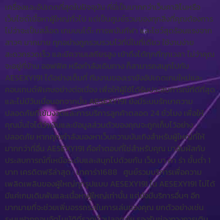
เครื่องและอัปเดตที่สุดในปัจจุบัน ที่นี่เป็นมากกว่าเว็บคาสิโนหรือ
เว็บไซต์เนื้อหาผู้ใหญ่ทั่วไป แต่เป็นศูนย์รวมของทุกสิ่งที่คุณต้องการ
ไม่ว่าจะเป็นสล็อต เกมบนโต๊ะ การพนันกีฬา และโชว์สุดร้อนแรงจาก
สาวๆ มากมาย ทุกอย่างถูกรวบรวมไว้ที่นี่ในที่เดียว ใช้งานง่าย
สะดวกรวดเร็ว และมีความเสถียรสูง เข้าถึงได้ทุกที่ทุกเวลา ไม่ว่าคุณ
จะอยู่ที่บ้าน ออฟฟิศ หรือกำลังเดินทาง ก็สามารถสนุกไปกับ
AESEXY191 ได้อย่างเต็มที่ ทีมงานของเรายังอัปเดตเกมใหม่และ
คอนเทนต์พิเศษอย่างต่อเนื่อง เพื่อให้ผู้ใช้ได้รับประสบการณ์ที่ดีที่สุด
และไม่มีวันเบื่อนอกจากนั้น AESEXY191 ยังมีระบบรักษาความ
ปลอดภัยที่เข้มงวดและการบริการลูกค้าตลอด 24 ชั่วโมง เพื่อให้
คุณมั่นใจได้ว่าเงินและข้อมูลส่วนตัวของคุณจะถูกเก็บไว้อย่าง
ปลอดภัย หากคุณกำลังมองหาเว็บความบันเทิงสำหรับผู้ใหญ่ที่ให้
มากกว่าที่อื่น AESEXY191 คือคำตอบที่ใช่สำหรับคุณ มาสัมผัสกับ
ประสบการณ์ที่เหนือระดับและสนุกไปด้วยกัน เว็บ บา คา ร่า ขั้นต่ำ 1
บาท เครดิตฟรีล่าสุด : บาคาร่า1688 ศูนย์รวมบริการเพื่อความ
เพลิดเพลินของผู้ใหญ่ทุกรูปแบบ AESEXY191 ใน AESEXY191 ไม่ได้
มีแค่เกมเดิมพันและเนื้อหาผู้ใหญ่เท่านั้น แต่ยังมีบริการอื่นๆ อีก
มากมายที่จะช่วยเพิ่มอรรถรสในการเล่นของคุณ ยกตัวอย่างเช่น
ระบบฝากถอนอัตโนมัติที่รวดเร็วปลอดภัย รองรับช่องทางการเติม