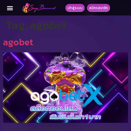
เข้าสู่ระบบ
สมัครสมาชิก
บาคาร่า1688
โปรโมชั่น
Tag:
agobet
agobet
ทำแจ็คพอตแตก แบบที่ผู้เล่น ไม่ทันตั้งตัว กันเลยทีเดียว สำหรับ