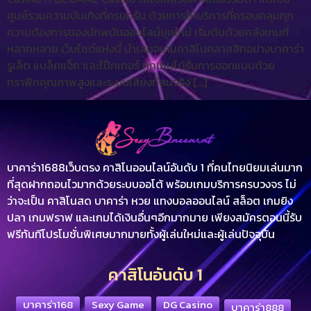
ศูนย์รวมความบันเทิงที่ครบครัน ด้วยการให้บริการที่ครอบคลุมทุก
ความต้องการของนักพนันออนไลน์ยุคใหม่ เริ่มต้นด้วยคลังเกมที่
หลากหลาย เว็บไซต์แห่งนี้ นำเสนอเกมคาสิโนคลาสสิกอย่างบาคาร่า
รูเล็ต แบล็คแจ็ค และโป๊กเกอร์ ทุกเกมได้รับการออกแบบด้วย
กราฟิกคุณภาพสูงและระบบเสียงที่สมจริง […]
บาคาร่า
1688เว็บตรง คาสิโนออนไลน์อันดับ 1 ที่คนไทยนิยมเล่นมาก
ที่สุดฝากถอนไวมากด้วยระบบออโต้ พร้อมเกมบริการครบวงจร ไม่
ว่าจะเป็น คาสิโนสด บาคาร่า หวย แทงบอลออนไลน์ สล็อต เกมยิง
ปลา เกมฟราฟ และเกมได้เงินอื่นๆอีกมากมาย เพียงสมัครตอนนี้รับ
ฟรีทันทีโปรโมชั่นพิเศษมากมายทั้งผู้เล่นใหม่และผู้เล่นปัจจุบัน
คาสิโนอันดับ 1
บาคาร่า168
Sexy Game
DG Casino
บาคาร่า888