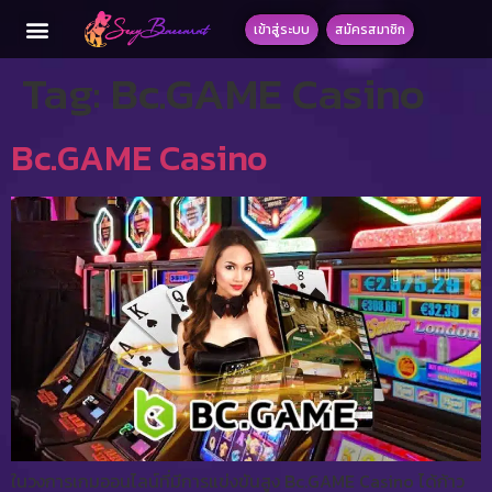
เข้าสู่ระบบ
สมัครสมาชิก
บาคาร่า1688
โปรโมชั่น
Tag:
Bc.GAME Casino
Bc.GAME Casino
ในวงการเกมออนไลน์ที่มีการแข่งขันสูง Bc.GAME Casino ได้ก้าว