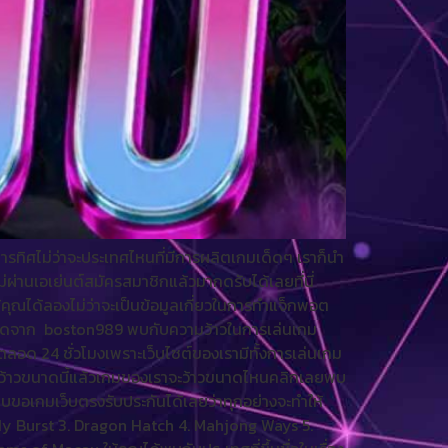
รทิศไม่ว่าจะประเทศไหนที่มีการผลิตเกมเด็ดๆ เราก็นำ
่านเอเย่นต์สมัครสมาชิกแล้วมากดรับได้เลยที่นี่
คุณได้ลองไม่ว่าจะเป็นข้อมูลเกี่ยวในการทำแจ็กพอต
วรพลาดจาก boston989 พบกับความว้าวในการเล่นเกม
ตลอด 24 ชั่วโมงเพราะเว็บไซต์ของเรามีทั้งการเล่นเกม
งเราว้าวขนาดนี้แล้วเกมของเราจะว้าวขนาดไหนคลิกเลยพบ
แบบขอเกมเว็บตรงรับประกันได้เลยว่าทุกอย่างจะทำให้
ndy Burst 3. Dragon Hatch 4. Mahjong Ways 5.