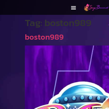
บาคาร่า1688
โปรโมชั่น
Tag:
boston989
boston989