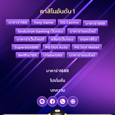
คาสิโนอันดับ 1
บาคาร่า168
Sexy Game
DG Casino
บาคาร่า888
Evolution Gaming เว็บตรง
บาคาร่าออนไลน์
บาคาร่าเว็บไหนดี
สล็อตเว็บตรง
เกมคาสิโน
Superslot888
PG Slot Auto
PG Slot Wallet
Betflix789
Ufabet365
บาคาร่าออนไลน์
บาคาร่า1688
โปรโมชั่น
บทความ