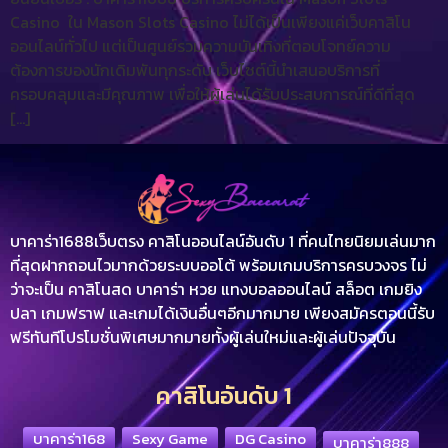
Casino ใน Mason Slots Casino ไม่ได้เป็นเพียงแค่เว็บคาสิโน
ออนไลน์ทั่วไป แต่เป็นศูนย์รวมความบันเทิงที่ตอบโจทย์ความ
ต้องการของนักเดิมพันทุกระดับ เว็บไซต์นี้นำเสนอบริการที่
ครอบคลุมและมีคุณภาพ เพื่อให้ผู้เล่นได้รับประสบการณ์ที่ดีที่สุด
[…]
บาคาร่า
1688เว็บตรง คาสิโนออนไลน์อันดับ 1 ที่คนไทยนิยมเล่นมาก
ที่สุดฝากถอนไวมากด้วยระบบออโต้ พร้อมเกมบริการครบวงจร ไม่
ว่าจะเป็น คาสิโนสด บาคาร่า หวย แทงบอลออนไลน์ สล็อต เกมยิง
ปลา เกมฟราฟ และเกมได้เงินอื่นๆอีกมากมาย เพียงสมัครตอนนี้รับ
ฟรีทันทีโปรโมชั่นพิเศษมากมายทั้งผู้เล่นใหม่และผู้เล่นปัจจุบัน
คาสิโนอันดับ 1
บาคาร่า168
Sexy Game
DG Casino
บาคาร่า888