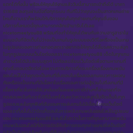
แตกได้ทั้งนั้น พร้อมให้คุณใช้งานแล้ววันนี้สามารถเข้าถึงได้ บาคา
ร่า1688 ลงทุนผ่านมือถือทุกระบบ ทันทีไม่ว่าคุณจะเป็นสาวกเกมค่าย
ไหนก็ตามเราก็พร้อมให้บริการคุณในทุกค่ายเกมที่คุณชื่นชอบ
บริการทั้งหมดนี้คุณสามารถคลิกเข้ามารับได้เลย
nicetomeetyou88 พร้อมที่จะทำให้คุณได้พบกับความฮารูฮาราใน
แบบฉบับที่จัดเต็มไม่ว่าจะเป็นเกมในรูปแบบของวีดีโอหรือจะเป็นเกม
ในรูปแบบของการถ่ายทอดสดเราอยากจะให้คุณได้ลิ้มรสความสนุก
ในทุกรูปแบบบนเว็บไซต์ของเรา nicetomeetyou88 เด็ดในทุกเกม
ล่ารางวัลได้มันส์แบบสุดๆ ไม่ต้องเปลี่ยนเว็บไซต์เพื่อตามหาเกมที่
คุณชื่นชอบตอีกต่อไปเพราะการบริการที่ครบเครื่องเรื่องเกมพนัน
ออนไลน์ไม่ว่าคุณจะเป็นคนที่ชื่นชอบในเรื่องของเกมแนวการผจญ
ภัยหรือจะเป็นเกมที่มีเนื้อหาในเรื่องของการต่อสู้รวมไปถึงเกมที่มี
เนื้อหาเกี่ยวในการใช้เวทย์มนต์และแฟนตาซีต่างๆก็สามารถที่จะ
ทดสอบพนันกับเราได้ที่นี่บอกได้เลยว่าความสนุกนั้นจัดเต็มในทุก
รูปแบบและในทุกฟังก์ชันของการเล่นเกมไม่มีเงื่อนไขบนเว็บไซต์
ของเราทั้งนั้นไม่ว่าใครก็ชอบในการพนันเกมพนันออนไลน์ในรูปแบบ
ของ nicetomeetyou88 และยิ่งไปกว่านั้นการที่คุณสามารถพนัน
เกมพนันออนไลน์ที่มีการเปิดให้บริการครบทุกค่ายเกมยิ่งเป็นข้อดี
แล้วเป็นโอกาสสำหรับคนที่ชื่นชอบในความมากมายของเกมแต่ละ