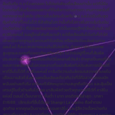
อันดับต้น ๆ มาโดยตลอด ไม่ใช่แค่เพียงชื่อเสียงเท่านั้น แต่ที่นี่ยัง
โดดเด่นทั้งในเรื่องของสถานที่ที่อลังการตระการตา เกมการพนันที่
หลากหลายล้ำสมัย บริการชั้นเลิศระดับพรีเมียม และโปรโมชันสุด
คุ้มค่าที่หาที่ไหนไม่ได้ ที่สำคัญไปกว่านั้นคือโอกาสในการลุ้นรับเงิน
รางวัลก้อนโต ที่มีนักพนันมากมายได้เป็นเศรษฐีหน้าใหม่ไปแล้ว แม้
คาสิโนแห่งนี้ จะอยู่ไกลโพ้นถึงมาเก๊า แต่ชื่อเสียงอันโด่งดังก็ทำให้
นักพนันจากทุกมุมโลกตบเท้าไปเยือน หรือแม้แต่จะเล่นผ่านทาง
ออนไลน์ ก็สะดวกสบายและมันส์ไม่แพ้กัน ด้วยกราฟิกคุณภาพ
สูงสุดและระบบที่ปลอดภัยเสถียรที่สุด ไม่ว่าจะอยู่ที่ไหนก็สัมผัส
ประสบการณ์การเดิมพันระดับเวิร์ลคลาสได้แล้ว ถ้าคุณเป็นคนที่ชื่น
ชอบการพนัน คุณไม่ควรพลาดที่จะมาสัมผัสกับประสบการณ์ใหม่ที่
หาที่อื่นไม่ได้ที่ คาสิโนแห่งนี้ การันตีความมันส์ครบรสจากผู้ที่เคยไป
เยือนมาแล้วทั่วโลก บอกเป็นเสียงเดียวกันว่าที่นี่คือสวรรค์ของนัก
พนันอย่างแท้จริง เตรียมตัวปักหมุดความสนุกถึงขีดสุด และลุ้นเป็น
เศรษฐีในชั่วข้ามคืนได้เลย มาสัมผัสด้วยตัวคุณเองให้ได้ที่ คาสิโน
แห่งนี้ ตอนนี้ เว็บบาคาร่า ขั้นต่ำ 1 บาท เครดิตฟรีล่าสุด : บาคา
ร่า1688 เลิกเล่นที่อื่นได้เลย Shangri La casino คือคำตอบ
สุดท้าย หากคุณเป็นขาประจำของคาสิโน และรู้สึกว่าเบื่อหน่ายกับ
สถานที่แบบเดิม ๆ เวลาที่คุณจะมาเปิดใจให้กับ Shangri La casino