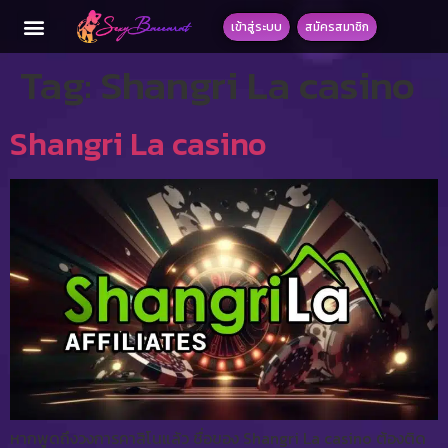
เข้าสู่ระบบ
สมัครสมาชิก
บาคาร่า1688
โปรโมชั่น
Tag:
Shangri La casino
Shangri La casino
หากพูดถึงวงการคาสิโนแล้ว ชื่อของ Shangri La casino ต้องติด