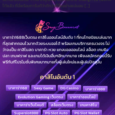
ได้แล้ว ที่นี่พร้อมการันตีว่าดีกว่าที่อื่นอย่างแน่นอน […]
บาคาร่า
1688เว็บตรง คาสิโนออนไลน์อันดับ 1 ที่คนไทยนิยมเล่นมาก
ที่สุดฝากถอนไวมากด้วยระบบออโต้ พร้อมเกมบริการครบวงจร ไม่
ว่าจะเป็น คาสิโนสด บาคาร่า หวย แทงบอลออนไลน์ สล็อต เกมยิง
ปลา เกมฟราฟ และเกมได้เงินอื่นๆอีกมากมาย เพียงสมัครตอนนี้รับ
ฟรีทันทีโปรโมชั่นพิเศษมากมายทั้งผู้เล่นใหม่และผู้เล่นปัจจุบัน
คาสิโนอันดับ 1
บาคาร่า168
Sexy Game
DG Casino
บาคาร่า888
Evolution Gaming เว็บตรง
บาคาร่าออนไลน์
บาคาร่าเว็บไหนดี
สล็อตเว็บตรง
เกมคาสิโน
Superslot888
PG Slot Auto
PG Slot Wallet