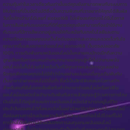
ความคุ้มค่าในเวลาเดียวกันเท่านั้นแต่คุณยังสามารถพบกับระบบการ
ให้บริการที่เป็นอัตโนมัติซึ่งเป็นความพิเศษที่เราอยากให้คุณได้สัมผัส
วันนี้คลิกเข้ามาได้เลยที่ slotxo168 ไม่เพียงแค่คุณจะได้รับโอกาส
ในการสัมผัสกับระบบเกมที่ดีที่สุดแต่คุณยังสามารถที่จะเข้าใช้งาน
กับระบบที่มีการอัพเดทอยู่เสมอให้ทันสมัยกับเทคโนโลยีและตาม
ความต้องการของคุณบนเว็บไซต์ของเราจะสะดวกและรวดเร็วทันใจ
คุณมากขึ้นเสมอบาคาร่าออนไลน์ slotxo168 เว็บตรงปลอดภัย
100% การเดิมพันเกมพนันออนไลน์นั้นหลายคนมักจะนึกถึงความ
สูญเสียหรือการคบคนต่างๆมากมายแต่คุณรู้หรือไม่ว่าเกมพนัน
ออนไลน์นั้นก็มีส่วนดีสำหรับเว็บที่มีคุณภาพและมีการดูแลอย่าง
รัดกุมเพียงพอคุณจะไม่มีคำว่าโกงอย่างแน่นอนเมื่อทุนเดิมพันกับ
เว็บบาคาร่าฝากถอนไม่มีขั้นต่ํา ซึ่งนี่เป็นสิทธิพิเศษและโอกาสดีๆ
สำหรับคนที่ยังไม่เคยสัมผัสกับคำว่าบาคาร่าออนไลน์หรือคาสิโน
ออนไลน์ลองเปิดใจเข้ามาเดิมพันกับเราแล้วคุณจะรู้ว่าวงการการโกง
เงินนั้นไม่ได้อยู่เพียงแค่การพนันออนไลน์แต่สามารถอยู่ในชีวิต
ประจำวันของคนได้ทั้งหมดดังนั้นอย่ามัวแต่คิดว่าการพนันออนไลน์
คือช่องทางการโกงเงินเพราะวันนี้คุณสามารถทำอะไรได้โดยที่ไม่มี
การโกงได้จริงการสร้างเงินจากการลงทุนเกมพนันออนไลน์
slotxo168 นั้นมีรูปแบบเฉพาะตัวเป็นอย่างยิ่งเพราะคุณไม่สามารถ