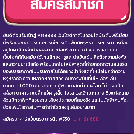
ยินดีต้อนรับเข้าสู่
AMB888
เว็บไซต์คาสิโนออนไลน์ระดับพรีเมียม
ที่พร้อมจะมอบประสบการณ์การเดิมพันที่หรูหรา ตระการตา เหมือน
อยู่ในคาสิโนชั้นนำของลาสเวกัสหรือมาเก๊า ด้วยการออกแบบ
เว็บไซต์ที่ทันสมัย ใช้โทนสีทองหรูและน้ำเงินเข้ม สื่อถึงความมั่งคั่ง
และความน่าเชื่อถือ พร้อมเทคโนโลยีล่าสุดที่ถ่ายทอดความสมจริง
ของบรรยากาศในบ่อนคาสิโนได้อย่างน่าทึ่งแต่ที่เหนือไปกว่าความ
หรูหราคือ ความหลากหลายของเกมการพนันที่มีให้เลือกเล่น
มากกว่า 1,000 เกม จากค่ายผู้พัฒนาชั้นนำของโลก ไม่ว่าจะเป็น
สล็อต บาคาร่า แบล็คแจ็ค รูเล็ต ไฮโล และอีกมากมาย ซึ่งแต่ละเกม
ล้วนมีกราฟิกที่สวยงาม เสียงประกอบที่สมจริง และโบนัสพิเศษที่จะ
ช่วยเพิ่มโอกาสในการทำกำไรของผู้เล่นอย่างมาก
สมัครบาคาร่าเว็บตรง เครดิตฟรี50 :
บาคาร่า1688