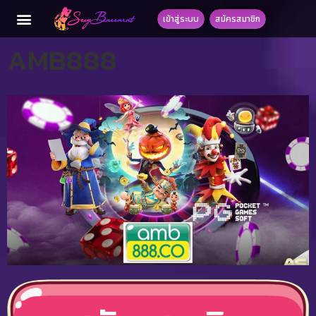
เข้าสู่ระบบ
สมัครสมาชิก
บาคาร่า1688
โปรโมชั่น
AMB888