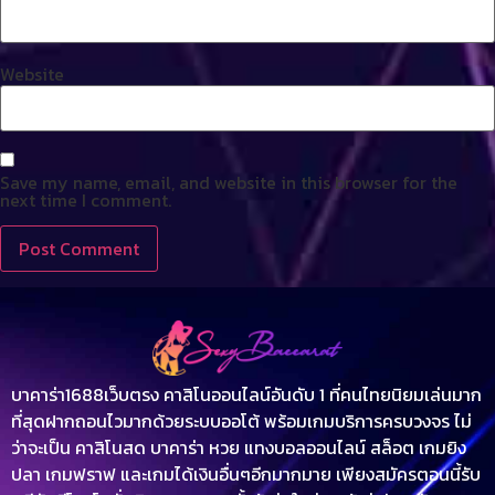
Website
Save my name, email, and website in this browser for the
next time I comment.
บาคาร่า
1688เว็บตรง คาสิโนออนไลน์อันดับ 1 ที่คนไทยนิยมเล่นมาก
ที่สุดฝากถอนไวมากด้วยระบบออโต้ พร้อมเกมบริการครบวงจร ไม่
ว่าจะเป็น คาสิโนสด บาคาร่า หวย แทงบอลออนไลน์ สล็อต เกมยิง
ปลา เกมฟราฟ และเกมได้เงินอื่นๆอีกมากมาย เพียงสมัครตอนนี้รับ