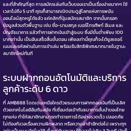
และที่สำคัญที่สุด การสมัครเล่นกับเว็บของเราเป็นเรื่องง่ายมากๆ ใช้
เวลาไม่ถึง 5 นาที คุณก็สามารถเปิดประตูสู่โลกแห่งการพนัน
ออนไลน์สุดหรูได้แล้ว แค่คลิกที่ปุ่มสมัครสมาชิก จากนั้นกรอก
ข้อมูลส่วนตัวพื้นฐาน เช่น ชื่อ-นามสกุล เบอร์โทรศัพท์ อีเมล และ
บัญชีธนาคาร แล้วทำการฝากเงินเข้าสู่ระบบ ซึ่งมีขั้นต่ำเพียง 100
บาทเท่านั้น เป็นอันเสร็จสิ้นขั้นตอน เพียงเท่านี้คุณก็จะได้ยูสเซอร์
เนมและรหัสผ่านในการเข้าเล่น พร้อมรับสิทธิพิเศษมากมายในฐานะ
สมาชิกใหม่ทันที
ระบบฝากถอนอัตโนมัติและบริการ
ลูกค้าระดับ 6 ดาว
ที่
AMB888
โดดเด่นเหนือใครด้วยระบบการฝากถอนเงินที่เป็นเลิศ
ด้วยเทคโนโลยีอันทันสมัย ที่เชื่อมต่อเข้ากับธนาคารชั้นนำของไทย
ทุกแห่ง ทำให้สมาชิกสามารถทำรายการได้อย่างรวดเร็ว ปลอดภัย
ไม่ต้องกังวลเรื่องความผิดพลาด หรือความล่าช้าอีกต่อไป เพราะทุก
อย่างเป็นแบบอัตโนมัติ ตั้งแต่ต้นจนจบ ใช้เวลาไม่เกิน 3 วินาที เงินก็