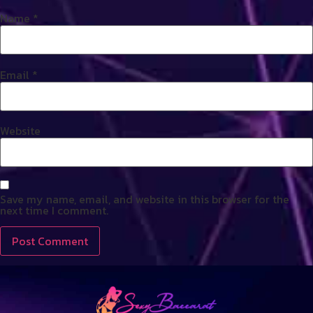
Name
*
Email
*
Website
Save my name, email, and website in this browser for the
next time I comment.