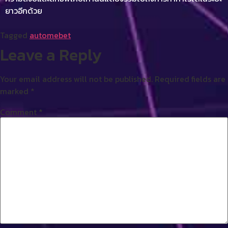
ยาวอีกด้วย
Tagged
automebet
Leave a Reply
Your email address will not be published.
Required fields are
marked
*
Comment
*