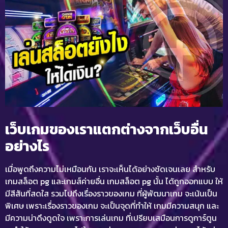
เว็บเกมของเราแตกต่างจากเว็บอื่น
อย่างไร
เมื่อพูดถึงความไม่เหมือนกัน เราจะเห็นได้อย่างชัดเจนเลย สำหรับ
เกมสล็อต pg และเกมส์ค่ายอื่น เกมสล็อต pg นั้น ได้ถูกออกแบบ ให้
มีสีสันที่สดใส รวมไปถึงเรื่องราวของเกม ที่ผู้พัฒนาเกม จะเน้นเป็น
พิเศษ เพราะเรื่องราวของเกม จะเป็นจุดที่ทำให้ เกมมีความสนุก และ
มีความน่าดึงดูดใจ เพราะการเล่นเกม ที่เปรียบเสมือนการดูการ์ตูน