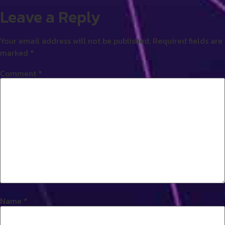
Leave a Reply
Your email address will not be published.
Required fields are
marked
*
Comment
*
Name
*