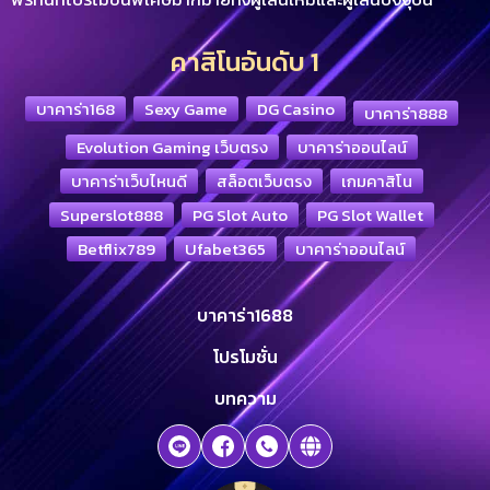
คาสิโนอันดับ 1
บาคาร่า168
Sexy Game
DG Casino
บาคาร่า888
Evolution Gaming เว็บตรง
บาคาร่าออนไลน์
บาคาร่าเว็บไหนดี
สล็อตเว็บตรง
เกมคาสิโน
Superslot888
PG Slot Auto
PG Slot Wallet
Betflix789
Ufabet365
บาคาร่าออนไลน์
บาคาร่า1688
โปรโมชั่น
บทความ