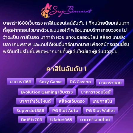
บาคาร่า
1688เว็บตรง คาสิโนออนไลน์อันดับ 1 ที่คนไทยนิยมเล่นมาก
ที่สุดฝากถอนไวมากด้วยระบบออโต้ พร้อมเกมบริการครบวงจร ไม่
ว่าจะเป็น คาสิโนสด บาคาร่า หวย แทงบอลออนไลน์ สล็อต เกมยิง
ปลา เกมฟราฟ และเกมได้เงินอื่นๆอีกมากมาย เพียงสมัครตอนนี้รับ
ฟรีทันทีโปรโมชั่นพิเศษมากมายทั้งผู้เล่นใหม่และผู้เล่นปัจจุบัน
คาสิโนอันดับ 1
บาคาร่า168
Sexy Game
DG Casino
บาคาร่า888
Evolution Gaming เว็บตรง
บาคาร่าออนไลน์
บาคาร่าเว็บไหนดี
สล็อตเว็บตรง
เกมคาสิโน
Superslot888
PG Slot Auto
PG Slot Wallet
Betflix789
Ufabet365
บาคาร่าออนไลน์