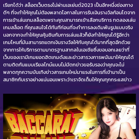
เรียกได้ว่า
สล็อตเว็บตรงไม่ผ่านเอเย่นต์2023
เป็นอีกหนึ่งช่องทาง
ดีๆ ที่จะทำให้คุณไม่ต้องพลาดโอกาสในการรับเงินรางวัลก้อนโตจาก
การเข้าเล่นเกมสล็อตเพราะคุณสามารถเข้าเลือกบริการ
ทดลองเล่น
เกมสล็อต
ที่คุณสนใจได้ทันทีก่อนที่จะทำการลงเดิมพันรูปแบบจริง
นอกจากจะทำให้คุณคุ้นชินกับการเล่นแล้วก็ยังทำให้คุณได้รู้อีกว่า
เกมไหนที่มันสามารถแตกเงินรางวัลให้กับคุณได้มากที่สุดอีกด้วย
จากการให้บริการตามมาตรฐานสากลในเอเชียซึ่งขอบอกเลยว่าที่
เว็บของเรามีเกมยอดฮิตเกมดังและข่าวสารวงการพนันมาให้คุณได้
ตามติดกันแบบเรียลไทม์แบบไม่มีตกข่าวขอรับรองว่าคุณจะไม่
พลาดทุกความบันเทิงข่าวสารเกมใหม่มาแรงในการที่เข้ามาเป็น
สมาชิกกับเราอย่างแน่นอนเพราะว่าเราจัดเต็มให้คุณทุกกระแสข่าว