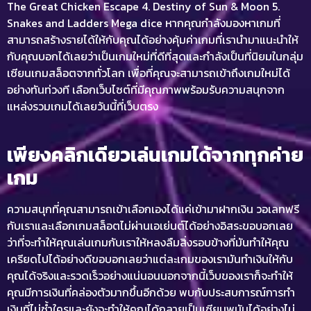
The Great Chicken Escape 4. Destiny of Sun & Moon 5.
Snakes and Ladders Mega dice หากคุณกำลังมองหาเกมที่
สามารถสร้างรายได้ให้กับคุณได้อย่างคุ้มค่าเกมที่เรานำมาแนะนำให้
กับคุณบอกได้เลยว่าเป็นเกมใหม่ที่ดีที่สุดและกำลังเป็นที่นิยมในกลุ่ม
เซียนเกมสล็อตจากทั่วโลก เพื่อที่คุณจะสามารถเข้าถึงเกมใหม่ได้
อย่างทันท่วงที เลือกเว็บไซต์ที่มีคุณภาพพร้อมรับความสนุกจาก
แหล่งรวมเกมได้เลยวันนี้ที่เว็บตรง
เพียงคลิกเดียวเล่นเกมได้จากทุกค่าย
เกม
ความสนุกที่คุณสามารถเข้าเลือกเองได้แค่เข้ามาฝากเงิน
วอเลทฟรี
กับเรา
และเลือกเกมสล็อตไม่ผ่านเอเย่นต์ได้อย่างอิสระขอบอกเลย
ว่าที่จะทำให้คุณเล่นเกมกับเราให้หลงลืมสิ่งรอบข้างที่มันทำให้คุณ
เครียดไปได้อย่างดีขอบอกเลยว่าแต่ละเกมของเรามันทำเงินให้กับ
คุณได้จริงและรวดเร็วอย่างแน่นอนนอกจากนี้เว็บของเราก็จะทำให้
คุณมีการเงินที่คล่องตัวมากขึ้นอีกด้วย พบกับประสบการณ์การทำ
เงินที่ไม่ซ้ำใครและยังจะทำให้คุณได้กลายเป็นเซียนพนันได้อย่างไม่