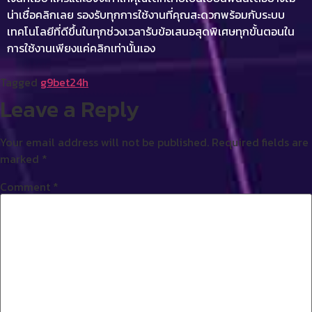
น่าเชื่อคลิกเลย รองรับทุกการใช้งานที่คุณสะดวกพร้อมกับระบบ
เทคโนโลยีที่ดีขึ้นในทุกช่วงเวลารับข้อเสนอสุดพิเศษทุกขั้นตอนใน
การใช้งานเพียงแค่คลิกเท่านั้นเอง
Tagged
g9bet24h
Leave a Reply
Your email address will not be published.
Required fields are
marked
*
Comment
*