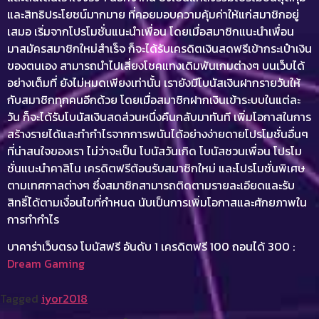
และสิทธิประโยชน์มากมาย ที่คอยมอบความคุ้มค่าให้แก่สมาชิกอยู่
เสมอ เริ่มจากโปรโมชั่นแนะนำเพื่อน โดยเมื่อสมาชิกแนะนำเพื่อน
มาสมัครสมาชิกใหม่สำเร็จ ก็จะได้รับเครดิตเงินสดฟรีเข้ากระเป๋าเงิน
ของตนเอง สามารถนำไปเสี่ยงโชคแทงเดิมพันเกมต่างๆ บนเว็บได้
อย่างเต็มที่ ยังไม่หมดเพียงเท่านั้น เรายังมีโบนัสเงินฝากรายวันให้
กับสมาชิกทุกคนอีกด้วย โดยเมื่อสมาชิกฝากเงินเข้าระบบในแต่ละ
วัน ก็จะได้รับโบนัสเงินสดส่วนหนึ่งคืนกลับมาทันที เพิ่มโอกาสในการ
สร้างรายได้และทำกำไรจากการพนันได้อย่างง่ายดายโปรโมชั่นอื่นๆ
ที่น่าสนใจของเรา ไม่ว่าจะเป็น โบนัสวันเกิด โบนัสชวนเพื่อน โปรโม
ชั่นแนะนำคาสิโน เครดิตฟรีต้อนรับสมาชิกใหม่ และโปรโมชั่นพิเศษ
ตามเทศกาลต่างๆ ซึ่งสมาชิกสามารถติดตามรายละเอียดและรับ
สิทธิ์ได้ตามเงื่อนไขที่กำหนด นับเป็นการเพิ่มโอกาสและศักยภาพใน
การทำกำไร
บาคาร่าเว็บตรง โบนัสฟรี อันดับ 1 เครดิตฟรี 100 ถอนได้ 300 :
Dream Gaming
Tagged
iyor2018