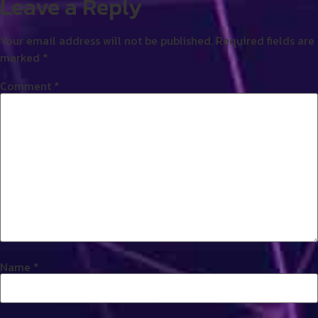
Leave a Reply
Your email address will not be published.
Required fields are
marked
*
Comment
*
Name
*