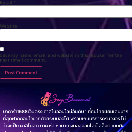
Email
*
Website
Save my name, email, and website in this browser for the
next time I comment.
บาคาร่า
1688เว็บตรง คาสิโนออนไลน์อันดับ 1 ที่คนไทยนิยมเล่นมาก
ที่สุดฝากถอนไวมากด้วยระบบออโต้ พร้อมเกมบริการครบวงจร ไม่
ว่าจะเป็น คาสิโนสด บาคาร่า หวย แทงบอลออนไลน์ สล็อต เกมยิง