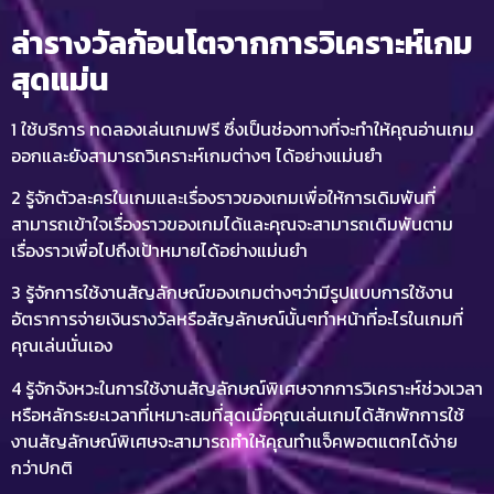
ล่ารางวัลก้อนโตจากการวิเคราะห์เกม
สุดแม่น
1 ใช้บริการ
ทดลองเล่นเกมฟรี
ซึ่งเป็นช่องทางที่จะทำให้คุณอ่านเกม
ออกและยังสามารถวิเคราะห์เกมต่างๆ ได้อย่างแม่นยำ
2 รู้จักตัวละครในเกมและเรื่องราวของเกมเพื่อให้การเดิมพันที่
สามารถเข้าใจเรื่องราวของเกมได้และคุณจะสามารถเดิมพันตาม
เรื่องราวเพื่อไปถึงเป้าหมายได้อย่างแม่นยำ
3 รู้จักการใช้งานสัญลักษณ์ของเกมต่างๆว่ามีรูปแบบการใช้งาน
อัตราการจ่ายเงินรางวัลหรือสัญลักษณ์นั้นๆทำหน้าที่อะไรในเกมที่
คุณเล่นนั่นเอง
4 รู้จักจังหวะในการใช้งานสัญลักษณ์พิเศษจากการวิเคราะห์ช่วงเวลา
หรือหลักระยะเวลาที่เหมาะสมที่สุดเมื่อคุณเล่นเกมได้สักพักการใช้
งานสัญลักษณ์พิเศษจะสามารถทำให้คุณทำแจ็คพอตแตกได้ง่าย
กว่าปกติ