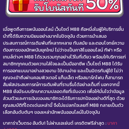
เมื่อพูดถึงการพนันออนไลน์ เว็บไซต์
M88
คือหนึ่งในผู้ให้บริการชั้น
นำที่ได้รับความนิยมอย่างมากในปัจจุบัน ด้วยการนำเสนอ
ประสบการณ์การเดิมพันที่หลากหลาย ทันสมัย และตอบโจทย์ความ
ต้องการของนักพนันยุคใหม่ ไม่ว่าจะเป็นคาสิโนออนไลน์ กีฬา หรือ
เกมส์ต่างๆ M88 ได้รวบรวมทุกอย่างไว้ในที่เดียว พร้อมให้บริการแก่
สมาชิกทุกคนด้วยความใส่ใจและเป็นมืออาชีพ เว็บไซต์ M88 ได้รับ
การออกแบบมาอย่างสวยงาม ใช้งานง่าย และเป็นมิตรกับผู้ใช้ ไม่ว่า
คุณจะเข้าถึงผ่านคอมพิวเตอร์ แท็บเล็ต หรือสมาร์ทโฟน ก็สามารถ
สัมผัสประสบการณ์การเดิมพันที่ราบรื่นได้อย่างเต็มที่ นอกจากนี้
M88 ยังมีระบบรักษาความปลอดภัยที่เข้มงวด เพื่อให้มั่นใจว่าข้อมูล
ส่วนตัวและการเงินของสมาชิกจะได้รับการปกป้องอย่างดีที่สุด ด้วย
คุณสมบัติที่โดดเด่นเหล่านี้ จึงไม่แปลกใจเลยที่ M88 กลายเป็นตัว
เลือกอันดับต้นๆ ของเหล่านักพนันออนไลน์ในปัจจุบัน
บาคาร่าเว็บตรง อันดับ1 ไม่ผ่านเอเย่นต์ เครดิตฟรีล่าสุด :
บาคา