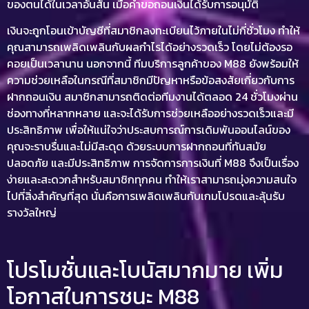
ของตนได้ในเวลาอันสั้น เมื่อคำขอถอนเงินได้รับการอนุมัติ
เงินจะถูกโอนเข้าบัญชีที่สมาชิกลงทะเบียนไว้ภายในไม่กี่ชั่วโมง ทำให้
คุณสามารถเพลิดเพลินกับผลกำไรได้อย่างรวดเร็ว โดยไม่ต้องรอ
คอยเป็นเวลานาน นอกจากนี้ ทีมบริการลูกค้าของ M88 ยังพร้อมให้
ความช่วยเหลือในกรณีที่สมาชิกมีปัญหาหรือข้อสงสัยเกี่ยวกับการ
ฝากถอนเงิน สมาชิกสามารถติดต่อทีมงานได้ตลอด 24 ชั่วโมงผ่าน
ช่องทางที่หลากหลาย และจะได้รับการช่วยเหลืออย่างรวดเร็วและมี
ประสิทธิภาพ เพื่อให้แน่ใจว่าประสบการณ์การเดิมพันออนไลน์ของ
คุณจะราบรื่นและไม่มีสะดุด ด้วยระบบการฝากถอนที่ทันสมัย
ปลอดภัย และมีประสิทธิภาพ การจัดการการเงินที่ M88 จึงเป็นเรื่อง
ง่ายและสะดวกสำหรับสมาชิกทุกคน ทำให้เราสามารถมุ่งความสนใจ
ไปที่สิ่งสำคัญที่สุด นั่นคือการเพลิดเพลินกับเกมโปรดและลุ้นรับ
รางวัลใหญ่
โปรโมชั่นและโบนัสมากมาย เพิ่ม
โอกาสในการชนะ M88