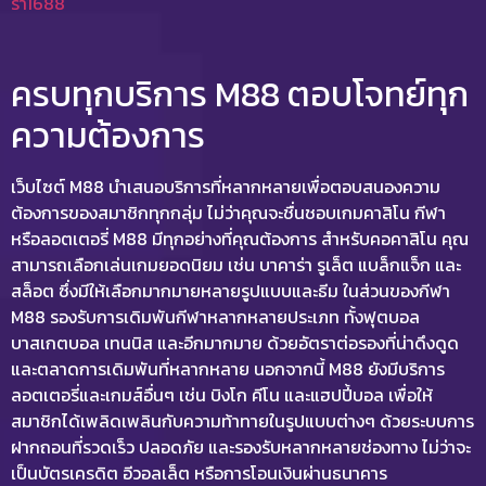
ร่า1688
ครบทุกบริการ M88 ตอบโจทย์ทุก
ความต้องการ
เว็บไซต์
M88
นำเสนอบริการที่หลากหลายเพื่อตอบสนองความ
ต้องการของสมาชิกทุกกลุ่ม ไม่ว่าคุณจะชื่นชอบเกมคาสิโน กีฬา
หรือลอตเตอรี่ M88 มีทุกอย่างที่คุณต้องการ สำหรับคอคาสิโน คุณ
สามารถเลือกเล่นเกมยอดนิยม เช่น บาคาร่า รูเล็ต แบล็กแจ็ก และ
สล็อต ซึ่งมีให้เลือกมากมายหลายรูปแบบและธีม ในส่วนของกีฬา
M88 รองรับการเดิมพันกีฬาหลากหลายประเภท ทั้งฟุตบอล
บาสเกตบอล เทนนิส และอีกมากมาย ด้วยอัตราต่อรองที่น่าดึงดูด
และตลาดการเดิมพันที่หลากหลาย นอกจากนี้ M88 ยังมีบริการ
ลอตเตอรี่และเกมส์อื่นๆ เช่น บิงโก คีโน และแฮปปี้บอล เพื่อให้
สมาชิกได้เพลิดเพลินกับความท้าทายในรูปแบบต่างๆ ด้วยระบบการ
ฝากถอนที่รวดเร็ว ปลอดภัย และรองรับหลากหลายช่องทาง ไม่ว่าจะ
เป็นบัตรเครดิต อีวอลเล็ต หรือการโอนเงินผ่านธนาคาร