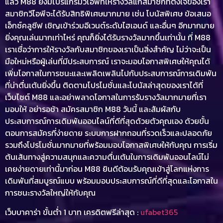
แล้ว M88 ยังมีโปรแกรมวีไอพีที่ให้รางวัลแก่สมาชิกที่ตั้งใจของเรา
สมาชิกวีไอพีจะได้รับสิทธิพิเศษมากมาย เช่น โบนัสพิเศษ ข้อเสนอ
เอ็กซ์คลูซีฟ เชิญเข้าร่วมอีเวนต์ระดับไฮเอนด์ และอื่นๆ อีกมากมาย
ยิ่งคุณเล่นมากเท่าไหร่ คุณก็ยิ่งได้รับรางวัลมากขึ้นเท่านั้น ที่ M88
เราเชื่อว่าการให้รางวัลกับสมาชิกของเราเป็นสิ่งสำคัญ ไม่ว่าจะเป็น
มือใหม่หรือผู้เล่นที่มีประสบการณ์ เราจะมอบโอกาสพิเศษให้คุณได้
เพิ่มโอกาสในการชนะและเพลิดเพลินไปกับประสบการณ์การเดิมพัน
ที่น่าตื่นเต้นยิ่งขึ้น ติดตามโปรโมชั่นและโบนัสล่าสุดของเราได้ที่
เว็บไซต์ M88 และอย่าพลาดโอกาสในการรับรางวัลมากมายที่เรา
มอบให้ อย่ารอช้า สมัครสมาชิก M88 วันนี้ และสัมผัสกับ
ประสบการณ์การเดิมพันออนไลน์ที่ดีที่สุดด้วยตัวคุณเอง ด้วยขั้น
ตอนการสมัครที่ง่ายดาย ระบบการฝากถอนที่รวดเร็วและปลอดภัย
รวมถึงโปรโมชั่นมากมายที่พร้อมมอบโอกาสพิเศษให้กับคุณ การเริ่ม
ต้นเส้นทางสู่ความสนุกและความตื่นเต้นในการเดิมพันออนไลน์ไม่
เคยง่ายดายเท่านี้มาก่อน M88 ยินดีต้อนรับคุณเข้าสู่โลกแห่งการ
เดิมพันที่สมบูรณ์แบบ พร้อมมอบประสบการณ์ที่ดีที่สุดและโอกาสใน
การชนะรางวัลใหญ่ให้กับคุณ
เว็บบาคาร่า ขั้นต่ำ 1 บาท เครดิตฟรีล่าสุด :
ufabet365