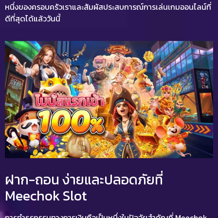
หนึ่งของครอบครัวเราและสัมผัสประสบการณ์การเล่นเกมออนไลน์ที่
ดีที่สุดได้แล้ววันนี้
ฝาก-ถอน ง่ายและปลอดภัยที่
Meechok Slot
การทำธุรกรรมทางการเงินถือเป็นหนึ่งในปัจจัยสำคัญที่
Meechok