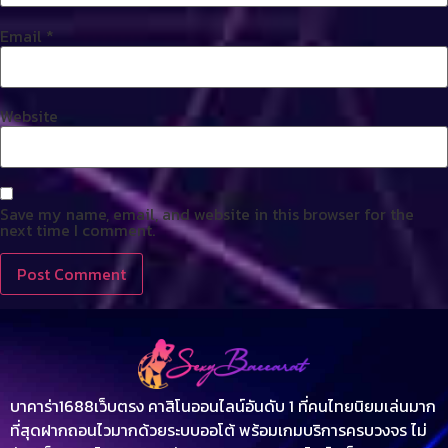
Email
*
Website
Save my name, email, and website in this browser for the
next time I comment.
บาคาร่า
1688เว็บตรง คาสิโนออนไลน์อันดับ 1 ที่คนไทยนิยมเล่นมาก
ที่สุดฝากถอนไวมากด้วยระบบออโต้ พร้อมเกมบริการครบวงจร ไม่