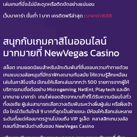
เล่นเกมที่นี่จะไม่มีสะดุดหรือติดขัดอย่างแน่นอน
เว็บบาคาร่า ขั้นต่ำ 1 บาท เครดิตฟรีล่าสุด :
บาคาร่า1688
สนุกกับเกมคาสิโนออนไลน์
มากมายที่ NewVegas Casino
สล็อต เกมยอดนิยมสำหรับนักเดิมพันที่ชื่นชอบความท้าทายด้วย
เกมแบบวงล้อหมุนที่มีกราฟิกงดงามทันสมัย ให้ความรู้สึกเหมือน
เล่นในคาสิโนจริง มีเกมให้เลือกเล่นมากกว่า 500 รายการจากผู้ให้
บริการเกมชื่อดังอย่าง Microgaming, NetEnt, Playtech และอีก
มากมาย บาคาร่า เกมไพ่ยอดฮิตจากมาเก๊าที่ได้รับความนิยมไปทั่ว
ทั้งเอเชีย ผู้เล่นสามารถเลือกวางเดิมพันระหว่างฝั่งผู้เล่น หรือฝั่งเจ้า
มือ ใครได้แต้มใกล้ 9 มากที่สุดเป็นฝ่ายชนะ มีห้องให้เลือกเล่นหลาย
ระดับตั้งแต่ห้องมาตรฐานไปจนถึง VIP รูเล็ต คลาสสิกเกมวงล้อ
กลมที่นักพนันต่างชื่นชอบ
NewVegas Casino