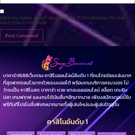
Save my name, email, and website in this browser for the
next time I comment.
บาคาร่า
1688เว็บตรง คาสิโนออนไลน์อันดับ 1 ที่คนไทยนิยมเล่นมาก
ที่สุดฝากถอนไวมากด้วยระบบออโต้ พร้อมเกมบริการครบวงจร ไม่
ว่าจะเป็น คาสิโนสด บาคาร่า หวย แทงบอลออนไลน์ สล็อต เกมยิง
ปลา เกมฟราฟ และเกมได้เงินอื่นๆอีกมากมาย เพียงสมัครตอนนี้รับ
ฟรีทันทีโปรโมชั่นพิเศษมากมายทั้งผู้เล่นใหม่และผู้เล่นปัจจุบัน
คาสิโนอันดับ 1
บาคาร่า168
Sexy Game
DG Casino