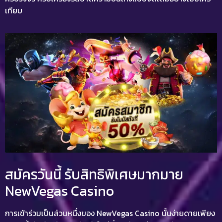
เทียบ
สมัครวันนี้ รับสิทธิพิเศษมากมาย
NewVegas Casino
การเข้าร่วมเป็นส่วนหนึ่งของ
NewVegas Casino
นั้นง่ายดายเพียง