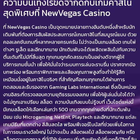
ความบันเทิงไร้ขีดจำกัดกับเกมคาสิโน
สุดพิเศษที่ NewVegas Casino
ที่
NewVegas Casino
เป็นจุดหมายปลายทางอันดับหนึ่งสำหรับนัก
เดิมพันที่ต้องการสัมผัสประสบการณ์เกมคาสิโนที่สมบูรณ์แบบ ด้วย
คอลเลคชันเกมที่หลากหลายครบครัน ไม่ว่าจะเป็นเกมสล็อต เกมไพ่
ต่างๆ รูเล็ต และอีกมากมาย นักเดิมพันจะได้เพลิดเพลินไปกับความ
ตื่นเต้นที่ไม่มีที่สิ้นสุด ทุกเกมถูกคัดสรรมาเป็นอย่างดีจากผู้ให้
บริการเกมชั้นนำ เพื่อให้มั่นใจว่าระบบการเล่นจะราบรื่น ปราศจากข้อ
บกพร่อง พร้อมกราฟิกภาพและเสียงคุณภาพสูงที่จะทำให้รู้สึก
เหมือนนั่งอยู่ในคาสิโนจริงๆ ที่สำคัญคือเกมทุกเกมได้ผ่านการ
ทดสอบและรับรองจาก Gaming Labs International ซึ่งเป็นหน่วย
งานอิสระที่ตรวจสอบความยุติธรรมของเกม เพื่อให้ผู้เล่นมั่นใจได้ว่า
จะไม่ถูกเอาเปรียบ สล็อต ความบันเทิงแบบไม่รู้จบที่ เว็บไซต์แห่งนี้
มีเกมสล็อตให้เลือกเล่นกว่า 500 เกมจากทุกค่ายดังที่นักเดิมพัน
นิยม เช่น Microgaming, NetEnt, Playtech และอีกมากมาย แต่ละ
เกมมีธีมที่แตกต่าง สีสันสดใส พร้อมฟีเจอร์โบนัสที่ช่วยเพิ่มโอกาส
ในการชนะรางวัลใหญ่ ไม่ว่าจะเป็น สล็อตผลไม้ สล็อตผจญภัย หรือ
สล็อตตามเทศกาล ที่นี่มีให้เล่นครบ เริ่มต้นเพียงไม่กี่บาทก็มีสิทธิ์ลุ้น