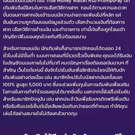
เงินอัตโนมัติอื่นๆ เช่น True Money Wallet หรือ PromptPay นัก
เดิมพันจึงมีอิสระในการเลือกวิธีการฝาก ถอนได้ตามความสะดวก
ขั้นตอนการฝากเงินเข้าระบบมีความง่ายดายเพียงไม่กี่คลิก แค่
ยืนยันความถูกต้องของข้อมูลส่วนตัว เลือกจำนวนเงินที่ต้องการ
ฝาก เลือกวิธีการชำระเงิน และทำรายการ เท่านี้เงินก็จะถูกโอนเข้า
บัญชีคาสิโนของคุณโดยทันทีไม่ต้องรอนาน
สำหรับการถอนเงิน นักเดิมพันก็สามารถเบิกถอนได้ตลอด 24
ชั่วโมงไม่มีขั้นต่ำ ระบบการถอนที่นี่รวดเร็วเป็นพิเศษ คุณจะได้รับเงิน
ในบัญชีตนเองภายในไม่กี่นาที หมดปัญหาเรื่องต้องรอเงินนานๆ ที่
สำคัญ เว็บไซต์แห่งนี้ ยังจัดโปรโมชันเพื่อสิทธิประโยชน์ให้กับนัก
เดิมพันอย่างต่อเนื่อง เช่น สมาชิกใหม่รับโบนัสฝากเงินครั้งแรก
100% สูงสุด 5,000 บาท ซึ่งจะช่วยเพิ่มทุนในการเดิมพันเพื่อเสริม
โอกาสในการทำกำไรของคุณได้มากยิ่งขึ้น นอกจากนี้ยังมีโปรโมชัน
สำหรับสมาชิกปัจจุบัน เช่น ฝากประจำวันเพื่อรับเครดิตฟรีเพิ่มเติม
หรือรับคืนเปอร์เซ็นต์เมื่อเสียพนันเกินกว่ายอดที่กำหนด ทำให้คุณ
เล่นได้อย่างสบายใจไม่ต้องกลัวขาดทุน