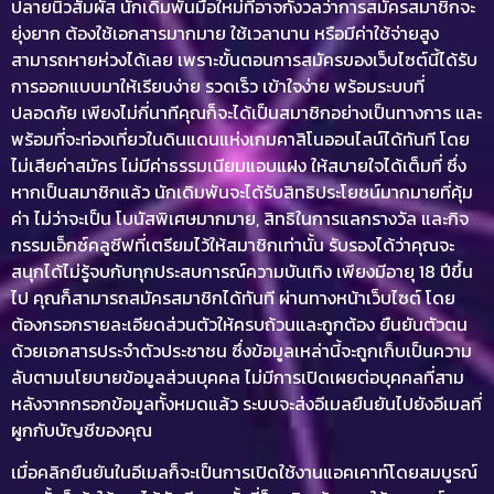
ปลายนิ้วสัมผัส นักเดิมพันมือใหม่ที่อาจกังวลว่าการสมัครสมาชิกจะ
ยุ่งยาก ต้องใช้เอกสารมากมาย ใช้เวลานาน หรือมีค่าใช้จ่ายสูง
สามารถหายห่วงได้เลย เพราะขั้นตอนการสมัครของเว็บไซต์นี้ได้รับ
การออกแบบมาให้เรียบง่าย รวดเร็ว เข้าใจง่าย พร้อมระบบที่
ปลอดภัย เพียงไม่กี่นาทีคุณก็จะได้เป็นสมาชิกอย่างเป็นทางการ และ
พร้อมที่จะท่องเที่ยวในดินแดนแห่งเกมคาสิโนออนไลน์ได้ทันที โดย
ไม่เสียค่าสมัคร ไม่มีค่าธรรมเนียมแอบแฝง ให้สบายใจได้เต็มที่ ซึ่ง
หากเป็นสมาชิกแล้ว นักเดิมพันจะได้รับสิทธิประโยชน์มากมายที่คุ้ม
ค่า ไม่ว่าจะเป็น โบนัสพิเศษมากมาย, สิทธิในการแลกรางวัล และกิจ
กรรมเอ็กซ์คลูซีฟที่เตรียมไว้ให้สมาชิกเท่านั้น รับรองได้ว่าคุณจะ
สนุกได้ไม่รู้จบกับทุกประสบการณ์ความบันเทิง เพียงมีอายุ 18 ปีขึ้น
ไป คุณก็สามารถสมัครสมาชิกได้ทันที ผ่านทางหน้าเว็บไซต์ โดย
ต้องกรอกรายละเอียดส่วนตัวให้ครบถ้วนและถูกต้อง ยืนยันตัวตน
ด้วยเอกสารประจำตัวประชาชน ซึ่งข้อมูลเหล่านี้จะถูกเก็บเป็นความ
ลับตามนโยบายข้อมูลส่วนบุคคล ไม่มีการเปิดเผยต่อบุคคลที่สาม
หลังจากกรอกข้อมูลทั้งหมดแล้ว ระบบจะส่งอีเมลยืนยันไปยังอีเมลที่
ผูกกับบัญชีของคุณ
เมื่อคลิกยืนยันในอีเมลก็จะเป็นการเปิดใช้งานแอคเคาท์โดยสมบูรณ์