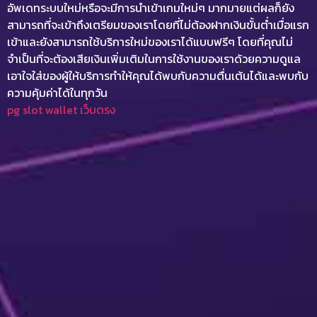
อัพเดทระบบใหม่หรือจะมีการนำเข้าเกมใหม่ๆ มากมายแต่ผลก็ยัง
สามารถที่จะเข้าถึงเตรียมของเราโดยที่ไม่ต้องฝากเงินขั้นต่ำเมื่อแรก
เข้าและยังสามารถใช้บริการใหม่ของเราได้แบบฟรีๆ โดยที่คุณไม่
จำเป็นที่จะต้องเสียเงินเพิ่มเติมในการใช้งานของเราด้วยความดูแล
เอาใจใส่ของผู้ให้บริการทำให้คุณได้พบกับความตื่นเต้นได้และพบกับ
ความคุ้มค่าได้ในทุกวัน
pg slot wallet เว็บตรง