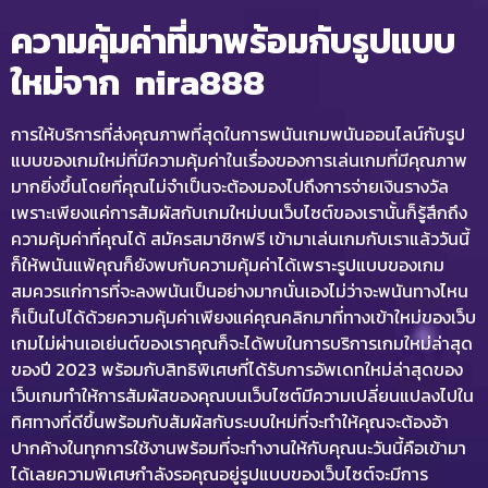
ความคุ้มค่าที่มาพร้อมกับรูปแบบ
ใหม่จาก
nira888
การให้บริการที่ส่งคุณภาพที่สุดในการพนันเกมพนันออนไลน์กับรูป
แบบของเกมใหม่ที่มีความคุ้มค่าในเรื่องของการเล่นเกมที่มีคุณภาพ
มากยิ่งขึ้นโดยที่คุณไม่จำเป็นจะต้องมองไปถึงการจ่ายเงินรางวัล
เพราะเพียงแค่การสัมผัสกับเกมใหม่บนเว็บไซต์ของเรานั้นก็รู้สึกถึง
ความคุ้มค่าที่คุณได้
สมัครสมาชิกฟรี
เข้ามาเล่นเกมกับเราแล้ววันนี้
ก็ให้พนันแพ้คุณก็ยังพบกับความคุ้มค่าได้เพราะรูปแบบของเกม
สมควรแก่การที่จะลงพนันเป็นอย่างมากนั่นเองไม่ว่าจะพนันทางไหน
ก็เป็นไปได้ด้วยความคุ้มค่าเพียงแค่คุณคลิกมาที่ทางเข้าใหม่ของเว็บ
เกมไม่ผ่านเอเย่นต์ของเราคุณก็จะได้พบในการบริการเกมใหม่ล่าสุด
ของปี 2023 พร้อมกับสิทธิพิเศษที่ได้รับการอัพเดทใหม่ล่าสุดของ
เว็บเกมทำให้การสัมผัสของคุณบนเว็บไซต์มีความเปลี่ยนแปลงไปใน
ทิศทางที่ดีขึ้นพร้อมกับสัมผัสกับระบบใหม่ที่จะทำให้คุณจะต้องอ้า
ปากค้างในทุกการใช้งานพร้อมที่จะทำงานให้กับคุณนะวันนี้คือเข้ามา
ได้เลยความพิเศษกำลังรอคุณอยู่รูปแบบของเว็บไซต์จะมีการ