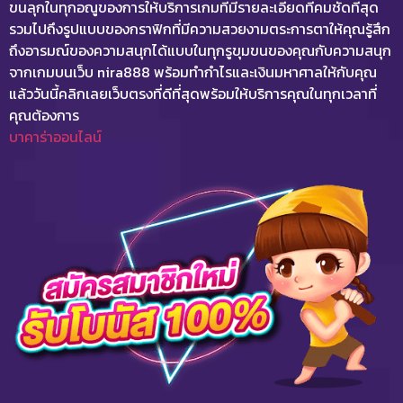
ขนลุกในทุกอณูของการให้บริการเกมที่มีรายละเอียดที่คมชัดที่สุด
รวมไปถึงรูปแบบของกราฟิกที่มีความสวยงามตระการตาให้คุณรู้สึก
ถึงอารมณ์ของความสนุกได้แบบในทุกรูขุมขนของคุณกับความสนุก
จากเกมบนเว็บ
nira888
พร้อมทำกำไรและเงินมหาศาลให้กับคุณ
แล้ววันนี้คลิกเลยเว็บตรงที่ดีที่สุดพร้อมให้บริการคุณในทุกเวลาที่
คุณต้องการ
บาคาร่าออนไลน์