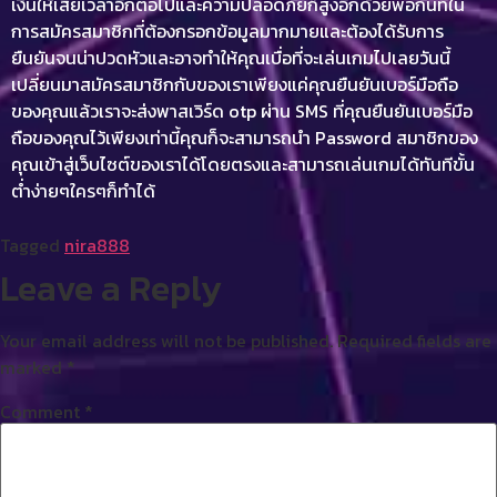
เงินให้เสียเวลาอีกต่อไปและความปลอดภัยก็สูงอีกด้วยพอกันทีใน
การสมัครสมาชิกที่ต้องกรอกข้อมูลมากมายและต้องได้รับการ
ยืนยันจนน่าปวดหัวและอาจทำให้คุณเบื่อที่จะเล่นเกมไปเลยวันนี้
เปลี่ยนมาสมัครสมาชิกกับของเราเพียงแค่คุณยืนยันเบอร์มือถือ
ของคุณแล้วเราจะส่งพาสเวิร์ด otp ผ่าน SMS ที่คุณยืนยันเบอร์มือ
ถือของคุณไว้เพียงเท่านี้คุณก็จะสามารถนำ Password สมาชิกของ
คุณเข้าสู่เว็บไซต์ของเราได้โดยตรงและสามารถเล่นเกมได้ทันทีขั้น
ต่ำง่ายๆใครๆก็ทำได้
Tagged
nira888
Leave a Reply
Your email address will not be published.
Required fields are
marked
*
Comment
*