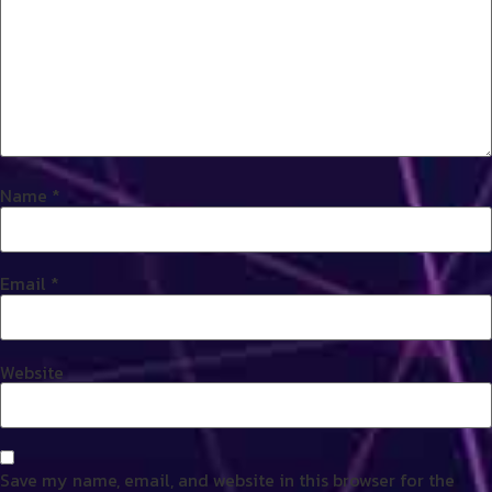
Name
*
Email
*
Website
Save my name, email, and website in this browser for the