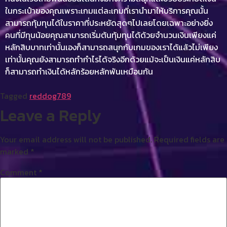
ในกระเป๋าของคุณเพราะเกมแต่ละเกมที่เรานำมาให้บริการคุณนั้น
สามารถทุ้มทุนได้ในราคาที่ประหยัดสุดๆไปเลยโดยเฉพาะอย่างยิ่ง
คนที่มีทุนน้อยคุณสามารถเริ่มต้นทุ้มทุนได้ด้วยจำนวนเงินเพียงแค่
หลักสิบบาทเท่านั้นเองก็สามารถสนุกกับเกมของเราได้แล้วไม่เพียง
เท่านั้นคุณยังสามารถทำกำไรได้จริงอีกด้วยแม้จะเป็นเงินแค่หลักสิบ
ก็สามารถทำเงินได้หลักร้อยหลักพันเหมือนกัน
Tagged
reddog789
Leave a Reply
Your email address will not be published.
Required fields are
marked
*
Comment
*