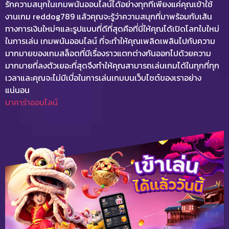
รักความสนุกในเกมพนันออนไลน์ได้อย่างทุกที่เพียงแค่คุณเข้าใช้
งานเกม
reddog789
แล้วคุณจะรู้ว่าความสนุกที่มาพร้อมกับเส้น
ทางการเงินใหม่ๆและรูปแบบที่ดีที่สุดคือที่นี่ให้คุณได้เปิดโลกใบใหม่
ในการเล่น
เกมพนันออนไลน์
ที่จะทำให้คุณเพลิดเพลินไปกับความ
มากมายของเกมสล็อตที่มีเรื่องราวแตกต่างกันออกไปด้วยความ
มากมายที่ลงตัวเยอะที่สุดจึงทำให้คุณสามารถเล่นเกมได้ในทุกที่ทุก
เวลาและคุณจะไม่มีเบื่อในการเล่นเกมบนเว็บไซต์ของเราอย่าง
แน่นอน
บาคาร่าออนไลน์