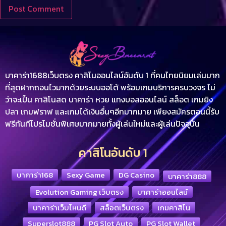
บาคาร่า
1688เว็บตรง คาสิโนออนไลน์อันดับ 1 ที่คนไทยนิยมเล่นมาก
ที่สุดฝากถอนไวมากด้วยระบบออโต้ พร้อมเกมบริการครบวงจร ไม่
ว่าจะเป็น คาสิโนสด บาคาร่า หวย แทงบอลออนไลน์ สล็อต เกมยิง
ปลา เกมฟราฟ และเกมได้เงินอื่นๆอีกมากมาย เพียงสมัครตอนนี้รับ
ฟรีทันทีโปรโมชั่นพิเศษมากมายทั้งผู้เล่นใหม่และผู้เล่นปัจจุบัน
คาสิโนอันดับ 1
บาคาร่า168
Sexy Game
DG Casino
บาคาร่า888
Evolution Gaming เว็บตรง
บาคาร่าออนไลน์
บาคาร่าเว็บไหนดี
สล็อตเว็บตรง
เกมคาสิโน
Superslot888
PG Slot Auto
PG Slot Wallet