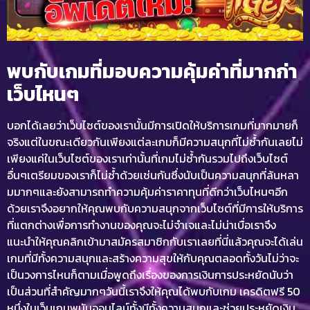
พบกับเกมที่มอบความคุ้มค่าที่มากก่า
เว็บไหนๆ
บอกได้เลยว่าเว็บไซต์ของเรานั้นมีการเปิดให้บริการเกมที่มากมายก็
จริงแต่ในขณะเดียวกันเพียงแต่ละเกมก็มีความสนุกที่ไม่ซ้ำกันเลยไม่
เพียงแค่ในเว็บไซต์ของเราเท่านั้นที่เกมไม่ซ้ำกันรวมไปถึงเว็บไซต์
อื่นๆเตรียมของเราก็ไม่ซ้ำด้วยเช่นกันซึ่งนับเป็นความสนุกที่ล้นหลา
มมากๆและยังสามารถทำความคุ้มค่าราคาทุนที่ดีกว่าเว็บไหนๆอีก
ด้วยเราจึงอยากให้คุณพบกับความสนุกจากเว็บไซต์ที่มีการให้บริการ
ที่แตกต่างเพื่อการทำงานของคุณจะไม่จำเจและไม่น่าเบื่อเราจึง
แนะนำให้คุณคลิกเข้ามาสมัครสมาชิกกับเราเลยที่นี่แล้วคุณจะได้เล่น
เกมที่มีทั้งความสนุกและสร้างความสุขให้กับคุณตลอดทั้งวันไม่ว่าจะ
เป็นวงการไหนก็ตามเมื่อพูดถึงเรื่องของการเงินการประหยัดนับว่า
เป็นส่วนที่สำคัญมากๆวันนี้เราจึงให้คุณได้พบกับเกม
เครดิตฟรี 50
หนึ่งในเว็บเกมพนันออนไลน์ทั้งมีทั้งความสนุกและช่วยประหยัดเงิน