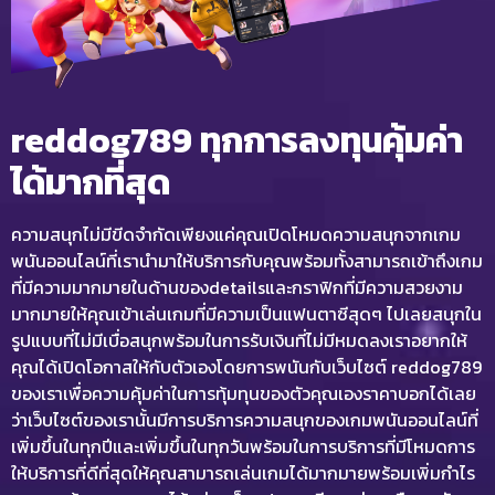
reddog789
ทุกการลงทุนคุ้มค่า
ได้มากที่สุด
ความสนุกไม่มีขีดจำกัดเพียงแค่คุณเปิดโหมดความสนุกจากเกม
พนันออนไลน์ที่เรานำมาให้บริการกับคุณพร้อมทั้งสามารถเข้าถึงเกม
ที่มีความมากมายในด้านของdetailsและกราฟิกที่มีความสวยงาม
มากมายให้คุณเข้าเล่นเกมที่มีความเป็นแฟนตาซีสุดๆ ไปเลยสนุกใน
รูปแบบที่ไม่มีเบื่อสนุกพร้อมในการรับเงินที่ไม่มีหมดลงเราอยากให้
คุณได้เปิดโอกาสให้กับตัวเองโดยการพนันกับเว็บไซต์
reddog789
ของเราเพื่อความคุ้มค่าในการทุ้มทุนของตัวคุณเองราคาบอกได้เลย
ว่าเว็บไซต์ของเรานั้นมีการบริการความสนุกของเกมพนันออนไลน์ที่
เพิ่มขึ้นในทุกปีและเพิ่มขึ้นในทุกวันพร้อมในการบริการที่มีโหมดการ
ให้บริการที่ดีที่สุดให้คุณสามารถเล่นเกมได้มากมายพร้อมเพิ่มกำไร