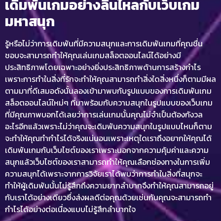
เดิมพันเกมอย่างลื่นไหลกับเว็บเกม
มหาสนุก
รู้หรือไม่ว่าการเดิมพันที่มีความสนุกและการเดิมพันเกมที่คุณชื่น
ชอบจะสามารถทำให้คุณเล่นเกมสล็อตออนไลน์ได้อย่างมี
ประสิทธิภาพโดยเฉพาะอย่างยิ่งประสิทธิภาพด้านการสร้างกำไร
เพราะการทำในสิ่งที่รักจะทำให้คุณสามารถทำสิ่งใดสิ่งหนึ่งก็ตามมีผล
ตามมาที่ดีเสมอดังนั้นลองเข้ามาพบกับรูปแบบของการเดิมพันเกม
สล็อตออนไลน์ใหม่ๆ
ที่มาพร้อมกับความสนุกในรูปแบบของเว็บเกม
ที่มีคุณภาพบอกได้เลยว่าการเล่นเกมนั้นคุณไม่จำเป็นต้องกังวล
อะไรอีกแล้วเพราะไม่ว่าคุณจะเดิมพันความสนุกในรูปแบบไหนก็ตาม
จะทำให้คุณทำกำไรได้จริงแน่นอนเพราะเหตุใดเราถึงอยากให้คุณได้
เดิมพันเกมกับเว็บไซต์ของเราเพราะนอกจากความคุ้มค่าและความ
สนุกแล้วเว็บไซต์ของเราสามารถทำให้คุณเลือกช่องทางในการเพิ่ม
ความสนุกได้เพราะจากการวิจัยเราได้พบว่าการทำในสิ่งที่สนุกจะ
ทำให้ผู้เดิมพันนั้นไม่รู้สึกถึงความยากลำบากจึงทำให้คุณสามารถอยู่
กับเราได้อย่างเดียวซึ่งส่งผลดีต่อคุณด้วยเช่นกันคุณจะสามารถทำ
กำไรได้อย่างต่อเนื่องแบบไม่รู้สึกลำบากใจ