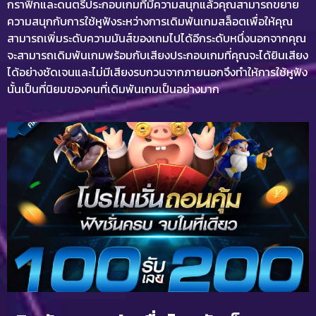
กราฟิกและดนตรีประกอบเกมที่มีความสนุกแล้วคุณสามารถขยาย
ความสนุกกับการใช้หูฟังระหว่างการเดิมพันเกมสล็อตเพื่อให้คุณ
สามารถเพิ่มระดับความมันส์ของเกมไปได้อีกระดับหนึ่งนอกจากคุณ
จะสามารถเดิมพันเกมพร้อมกับเสียงประกอบเกมที่คุณจะได้ยินเสียง
ได้อย่างชัดเจนและไม่มีเสียงรบกวนจากภายนอกจึงทำให้การใช้หูฟัง
นั้นเป็นที่นิยมของคนที่เดิมพันเกมเป็นอย่างมาก