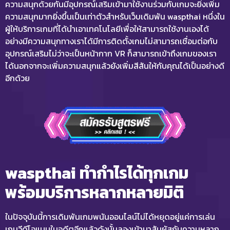
ความสนุกด้วยกันมีอุปกรณ์เสริมเข้ามาใช้งานร่วมกับเกมจะยิ่งเพิ่ม
ความสนุกมากยิ่งขึ้นเป็นเท่าตัวสำหรับเว็บเดิมพัน
waspthai
หนึ่งใน
ผู้ให้บริการเกมที่ได้นำเอาเทคโนโลยีเพื่อให้สามารถใช้งานเองได้
อย่างมีความสนุกทางเราได้มีการติดตั้งเกมไม่สามารถเชื่อมต่อกับ
อุปกรณ์เสริมไม่ว่าจะเป็นหน้ากาก VR ก็สามารถเข้าถึงเกมของเรา
ได้นอกจากจะเพิ่มความสนุกแล้วยังเพิ่มสีสันให้กับคุณได้เป็นอย่างดี
อีกด้วย
waspthai
ทำกำไรได้ทุกเกม
พร้อมบริการหลากหลายมิติ
ในปัจจุบันนี้การเดิมพันเกมพนันออนไลน์ไม่ได้หยุดอยู่แค่การเล่น
เกมวีดีโอแบบในอดีตอีกแล้วดังนั้นลองเข้ามาสัมผัสกับความหลาก