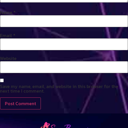
Name
*
Email
*
Website
Save my name, email, and website in this browser for the
next time I comment.